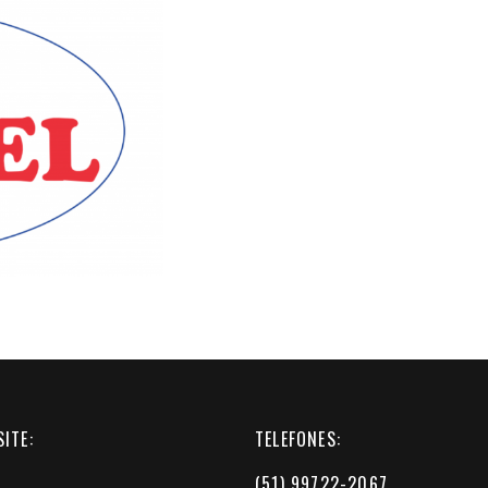
ITE:
TELEFONES:
(51) 99722-2067