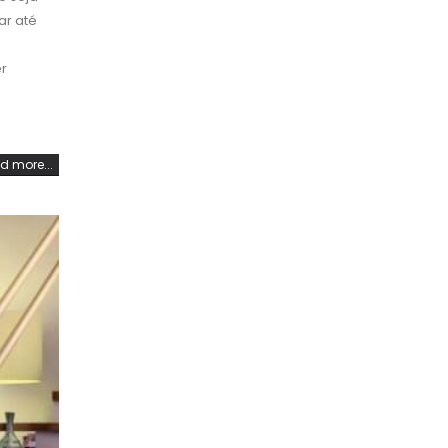
ar até
er
d more...