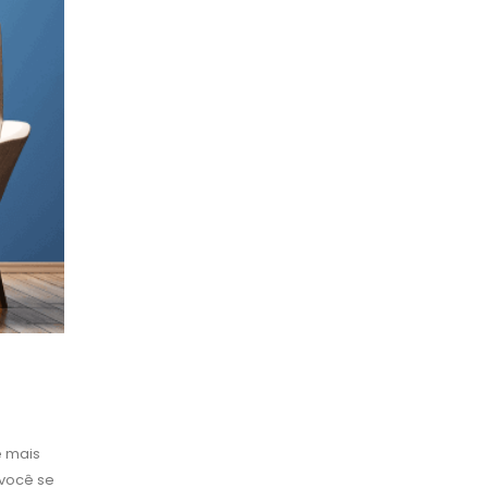
e mais
 você se