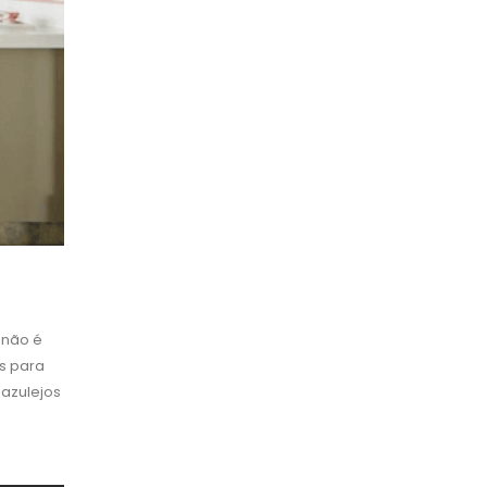
 não é
as para
 azulejos