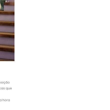
osição
icas que
a hora