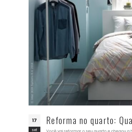
Reforma no quarto: Qua
17
set
Você vai reformar o seu quarto e chegou a h